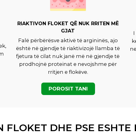
RIAKTIVON FLOKET QË NUK RRITEN MË
GJAT
I
Falë përbërësve aktivë të argininës, ajo
k
ek,
është në gjendje të riaktivizojë llamba të
ne
im
fjetura të cilat nuk janë më në gjendje të
prodhojnë proteinat e nevojshme për
rritjen e flokëve.
POROSIT TANI
 FLOKET DHE PSE ESHTE E