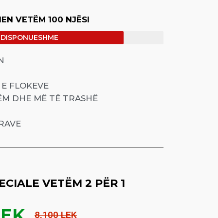
EN VETËM 100 NJËSI
E DISPONUESHME
N
E FLOKEVE
ËM DHE MË TË TRASHË
ARAVE
ECIALE VETËM 2 PËR 1
LEK
8,100 LEK