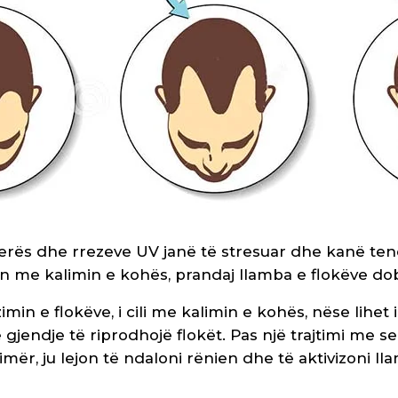
ë verës dhe rrezeve UV janë të stresuar dhe kanë t
n me kalimin e kohës, prandaj llamba e flokëve do
in e flokëve, i cili me kalimin e kohës, nëse lihet
gjendje të riprodhojë flokët. Pas një trajtimi me s
mër, ju lejon të ndaloni rënien dhe të aktivizoni lla