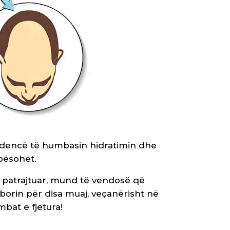
endencë të humbasin hidratimin dhe
bësohet.
 i patrajtuar, mund të vendosë që
eborin për disa muaj, veçanërisht në
mbat e fjetura!