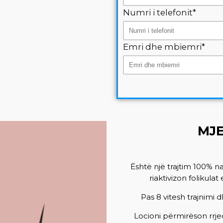
Numri i telefonit*
Emri dhe mbiemri*
MJE
Është një trajtim 100% n
riaktivizon folikulat
Pas 8 vitesh trajnimi 
Locioni përmirëson rrje