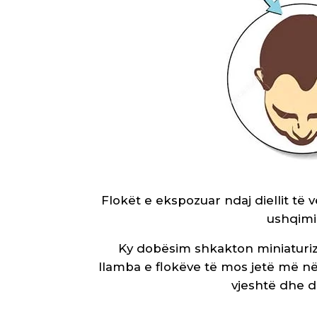
Flokët e ekspozuar ndaj diellit t
ushqimi
Ky dobësim shkakton miniaturizim
llamba e flokëve të mos jetë më në 
vjeshtë dhe di