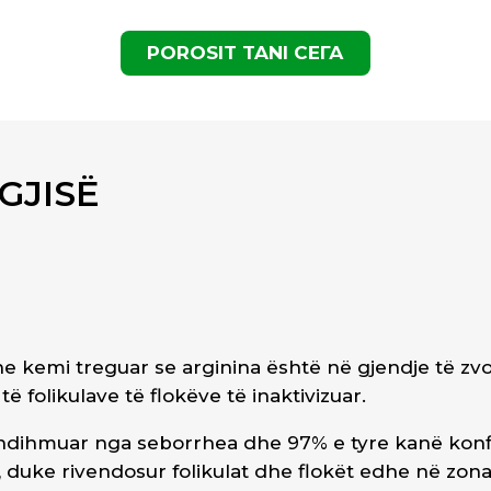
POROSIT TANI СЕГА
GJISË
 ne kemi treguar se arginina është në gjendje të z
ë folikulave të flokëve të inaktivizuar.
 ndihmuar nga seborrhea dhe 97% e tyre kanë konf
, duke rivendosur folikulat dhe flokët edhe në zona