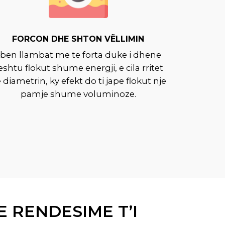
FORCON DHE SHTON VËLLIMIN
 ben llambat me te forta duke i dhene
eshtu flokut shume energji, e cila rritet
 diametrin, ky efekt do ti jape flokut nje
pamje shume voluminoze.
 RENDESIME T’I