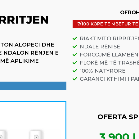
OFROH
IRRITJEN
7/100 KOPE TE MBETUR T
RIAKTIVITO RIRRITJE
UFTON ALOPECI DHE
NDALE RËNISË
HE NDALON RËNJEN E
FORCOJMË LLAMBËN 
UMË APLIKIME
FLOKË MË TË TRASH
100% NATYRORE
GARANCI KTHIMI I P
OFERTA SP
3,900 