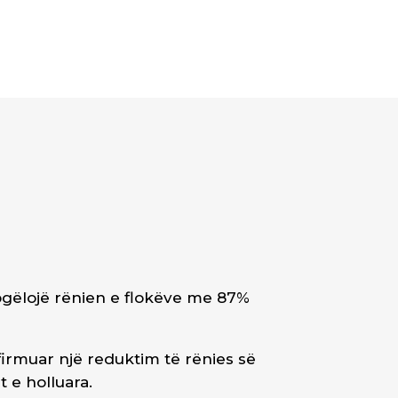
vogëlojë rënien e flokëve me 87%
irmuar një reduktim të rënies së
t e holluara.