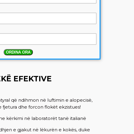
ORDINA ORA
KË EFEKTIVE
atyral që ndihmon në luftimin e alopecisë,
 e fjetura dhe forcon flokët ekzistues!
dhe kërkimi në laboratorët tanë italianë
dhjen e gjakut në lëkurën e kokës, duke